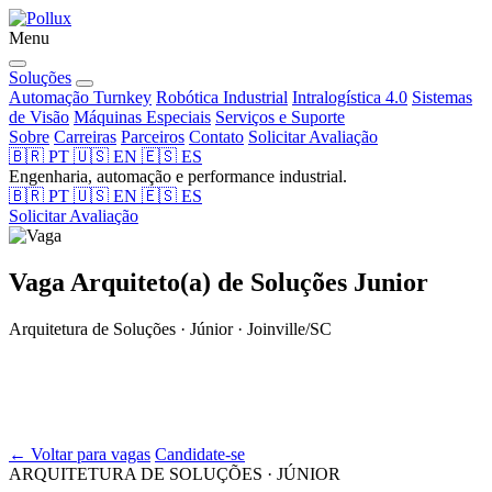
Menu
Soluções
Automação Turnkey
Robótica Industrial
Intralogística 4.0
Sistemas
de Visão
Máquinas Especiais
Serviços e Suporte
Sobre
Carreiras
Parceiros
Contato
Solicitar Avaliação
🇧🇷
PT
🇺🇸
EN
🇪🇸
ES
Engenharia, automação e performance industrial.
🇧🇷
PT
🇺🇸
EN
🇪🇸
ES
Solicitar Avaliação
Vaga
Arquiteto(a) de Soluções Junior
Arquitetura de Soluções · Júnior · Joinville/SC
← Voltar para vagas
Candidate-se
ARQUITETURA DE SOLUÇÕES · JÚNIOR