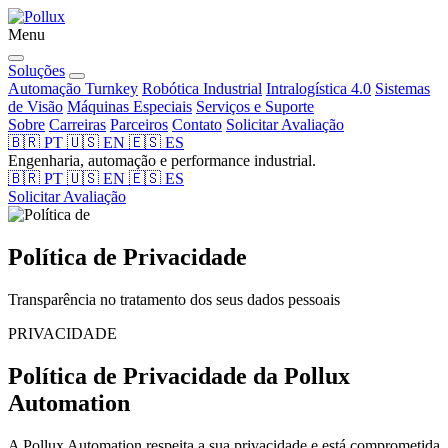
Menu
Soluções
Automação Turnkey
Robótica Industrial
Intralogística 4.0
Sistemas
de Visão
Máquinas Especiais
Serviços e Suporte
Sobre
Carreiras
Parceiros
Contato
Solicitar Avaliação
🇧🇷
PT
🇺🇸
EN
🇪🇸
ES
Engenharia, automação e performance industrial.
🇧🇷
PT
🇺🇸
EN
🇪🇸
ES
Solicitar Avaliação
Política de
Privacidade
Transparência no tratamento dos seus dados pessoais
PRIVACIDADE
Política de Privacidade da Pollux
Automation
A Pollux Automation respeita a sua privacidade e está comprometida