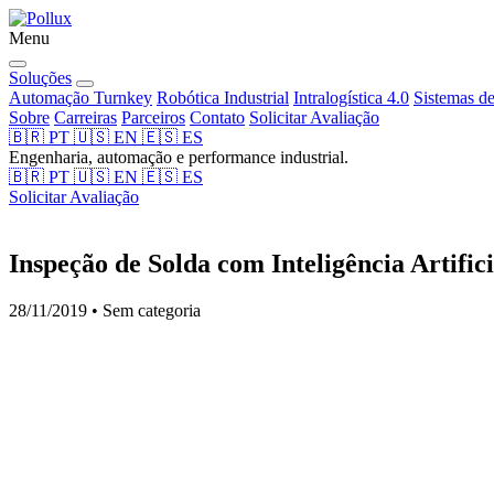
Menu
Soluções
Automação Turnkey
Robótica Industrial
Intralogística 4.0
Sistemas d
Sobre
Carreiras
Parceiros
Contato
Solicitar Avaliação
🇧🇷
PT
🇺🇸
EN
🇪🇸
ES
Engenharia, automação e performance industrial.
🇧🇷
PT
🇺🇸
EN
🇪🇸
ES
Solicitar Avaliação
Inspeção de Solda com Inteligência Artific
28/11/2019 • Sem categoria