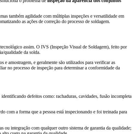
 soluciona o problema de
inspeção da aparência dos conjuntos
, mas também agilidade com múltiplas inspeções e versatilidade em
utomatizando as ações de correção do processo de soldagem.
o tecnológico assim. O IVS (Inspeção Visual de Soldagem), feito por
ia/qualidade da solda.
s e amostragem, e geralmente são utilizados para verificar as
iliar no processo de inspeção para determinar a conformidade da
 identificando defeitos como: rachaduras, cavidades, fusão incompleta
do com a forma que a pessoa está inspecionando e foi treinada para
s ou integração com qualquer outro sistema de garantia da qualidade;
alto custo na garantia da qualidade.