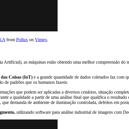
UKA
from
Pollux
on
Vimeo
.
ia Artificial), as máquinas estão obtendo uma melhor compreensão do 
 das Coisas (IoT)
e a grande quantidade de dados coletados faz com qu
ção de padrões que os humanos fazem.
informações que podem ser aplicadas a diversos cenários, situação comple
antir a qualidade a partir de uma análise final que qualifica o result
tema, que demanda de ambiente de iluminação controlada, defeitos em po
egmento,
utilizando software para análise industrial de imagens com De