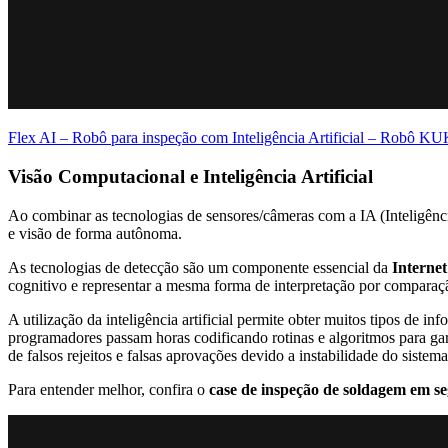
Flex AI – Robô para inspeção com Inteligência Artificial – Robô K
Visão Computacional e Inteligência Artificial
Ao combinar as tecnologias de sensores/câmeras com a IA (Inteligênc
e visão de forma autônoma.
As tecnologias de detecção são um componente essencial da
Internet
cognitivo e representar a mesma forma de interpretação por compara
A utilização da inteligência artificial permite obter muitos tipos de 
programadores passam horas codificando rotinas e algoritmos para gar
de falsos rejeitos e falsas aprovações devido a instabilidade do sis
Para entender melhor, confira o
case de inspeção de soldagem em s