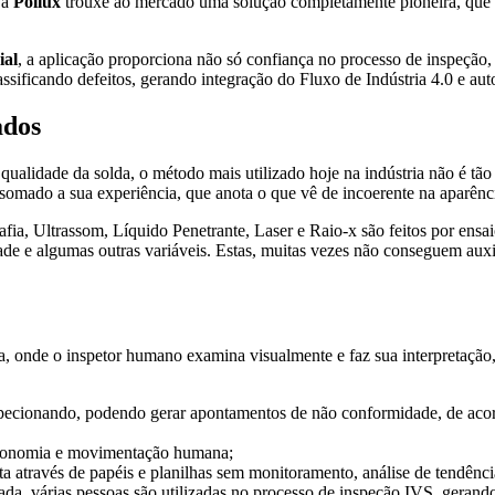
 a
Pollux
trouxe ao mercado uma solução completamente pioneira, que
ial
, a aplicação proporciona não só confiança no processo de inspeção
assificando defeitos, gerando integração do Fluxo de Indústria 4.0 e a
ados
 qualidade da solda, o método mais utilizado hoje na indústria não é tã
, somado a sua experiência, que anota o que vê de incoerente na aparênc
a, Ultrassom, Líquido Penetrante, Laser e Raio-x são feitos por ensaio
dade e algumas outras variáveis. Estas, muitas vezes não conseguem aux
, onde o inspetor humano examina visualmente e faz sua interpretação,
specionando, podendo gerar apontamentos de não conformidade, de acor
ergonomia e movimentação humana;
 através de papéis e planilhas sem monitoramento, análise de tendência
a, várias pessoas são utilizadas no processo de inspeção IVS, gerando 