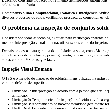
Buscando constante inovação no segmento de inspeções automáticas,
soldados
na indústria.
Combinando
Visão Computacional, Robótica e Inteligência Artific
diversos processos de solda, verificando presença de componentes, cl
O problema da inspeção de conjuntos sold
Considerando todas as tecnologias atuais para verificação aparente da
meio de interpretação visual humana, utiliza-se dos olhos do inspetor
Demais processos para garantia da qualidade da solda, como Macrografi
características de penetração, perna, garganta, concavidade, convexi
solda, como o IVS consegue fazer.
Inspeção Visual Humana
O IVS é o método de inspeção de soldagem mais utilizado na indústria
e outros defeitos de superfície.
Limitação 1: Interpretação de acordo com a pessoa que está in
tal função;
Limitação 2: Tempo de ciclo de inspeção reduzido devido a 
Limitação 3: Apontamento de não-conformidade geralmente feita
Limitação 4: Dependendo da geometria da peça a ser inspecionad