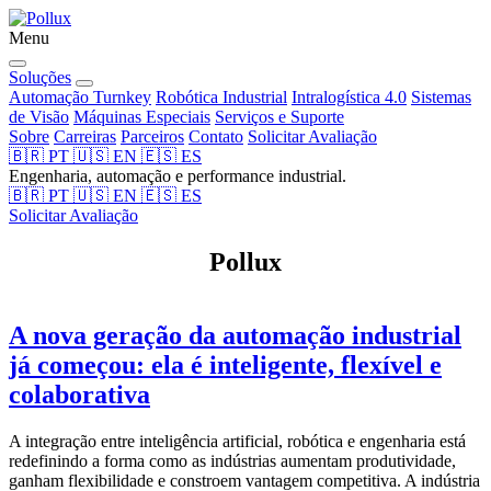
Menu
Soluções
Automação Turnkey
Robótica Industrial
Intralogística 4.0
Sistemas
de Visão
Máquinas Especiais
Serviços e Suporte
Sobre
Carreiras
Parceiros
Contato
Solicitar Avaliação
🇧🇷
PT
🇺🇸
EN
🇪🇸
ES
Engenharia, automação e performance industrial.
🇧🇷
PT
🇺🇸
EN
🇪🇸
ES
Solicitar Avaliação
Pollux
A nova geração da automação industrial
já começou: ela é inteligente, flexível e
colaborativa
A integração entre inteligência artificial, robótica e engenharia está
redefinindo a forma como as indústrias aumentam produtividade,
ganham flexibilidade e constroem vantagem competitiva. A indústria