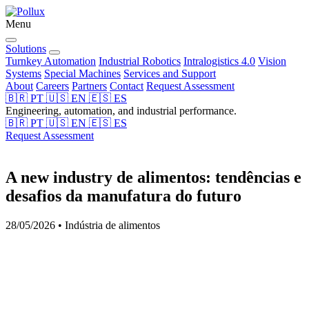
Menu
Solutions
Turnkey Automation
Industrial Robotics
Intralogistics 4.0
Vision
Systems
Special Machines
Services and Support
About
Careers
Partners
Contact
Request Assessment
🇧🇷
PT
🇺🇸
EN
🇪🇸
ES
Engineering, automation, and industrial performance.
🇧🇷
PT
🇺🇸
EN
🇪🇸
ES
Request Assessment
A new industry de alimentos: tendências e
desafios da manufatura do futuro
28/05/2026 • Indústria de alimentos